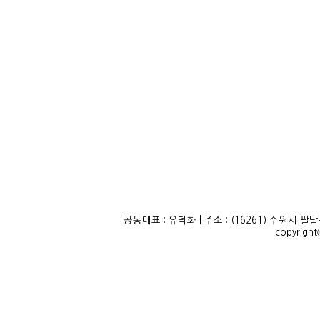
공동대표 : 유덕화 | 주소 : (16261) 수원시 팔달구 정
copyrigh