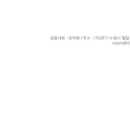
공동대표 : 유덕화 | 주소 : (16261) 수원시 팔달구 정
copyrigh