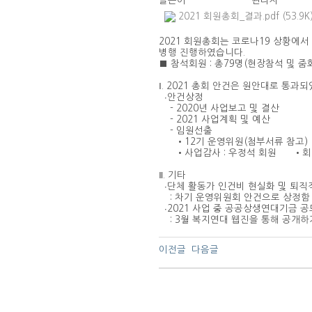
글쓴이
관리자
2021 회원총회_결과.pdf (53.9K
2021 회원총회는 코로나19 상황에
병행 진행하였습니다.
■ 참석회원 : 총79명(현장참석 및 줌화
Ⅰ. 2021 총회 안건은 원안대로 통과
∙안건상정
- 2020년 사업보고 및 결산
- 2021 사업계획 및 예산
- 임원선출
•12기 운영위원(첨부서류 참고)
•사업감사 : 우정석 회원 •회계
Ⅱ. 기타
∙단체 활동가 인건비 현실화 및 퇴직
: 차기 운영위원회 안건으로 상정함
∙2021 사업 중 공공상생연대기금 공
: 3월 복지연대 웹진을 통해 공개하
이전글
다음글