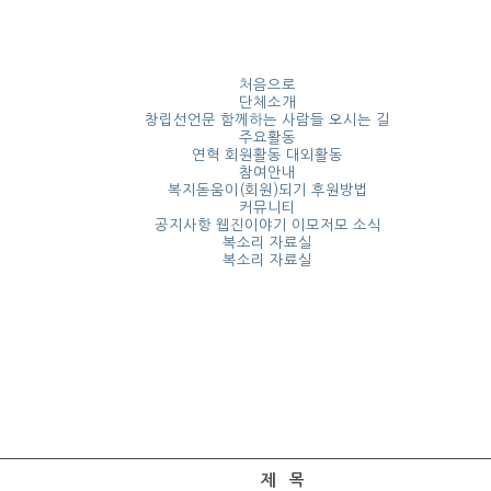
처음으로
단체소개
창립선언문
함께하는 사람들
오시는 길
주요활동
연혁
회원활동
대외활동
참여안내
복지돋움이(회원)되기 후원방법
커뮤니티
공지사항
웹진이야기
이모저모 소식
복소리 자료실
복소리 자료실
제 목