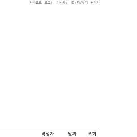
처음으로
로그인
회원가입
ID/PW찾기
관리자
작성자
날짜
조회