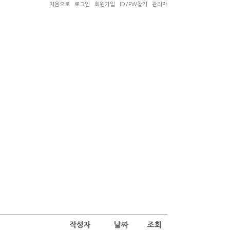
처음으로
로그인
회원가입
ID/PW찾기
관리자
작성자
날짜
조회