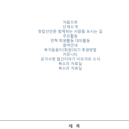
처음으로
단체소개
창립선언문
함께하는 사람들
오시는 길
주요활동
연혁
회원활동
대외활동
참여안내
복지돋움이(회원)되기 후원방법
커뮤니티
공지사항
웹진이야기
이모저모 소식
복소리 자료실
복소리 자료실
제 목