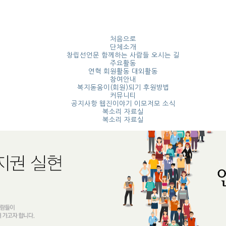
처음으로
단체소개
창립선언문
함께하는 사람들
오시는 길
주요활동
연혁
회원활동
대외활동
참여안내
복지돋움이(회원)되기 후원방법
커뮤니티
공지사항
웹진이야기
이모저모 소식
복소리 자료실
복소리 자료실