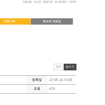
처음으로
로그인
회원가입
ID/PW찾기
관리자
커뮤니티
복소리 자료실
목록
글쓰기
등록일
22-05-24 10:58
조회
679