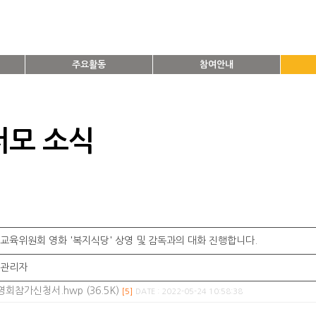
주요활동
참여안내
저모 소식
교육위원회 영화 '복지식당' 상영 및 감독과의 대화 진행합니다.
관리자
참가신청서.hwp (36.5K)
[5]
DATE : 2022-05-24 10:58:38