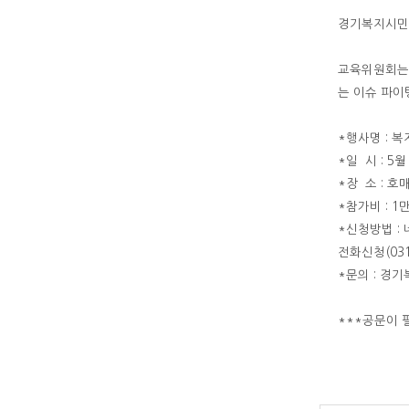
경기복지시민
교육위원회는
는 이슈 파이
*행사명 : 
*일 시 : 5월 
*장 소 : 
*참가비 : 1
*신청방법 :
전화신청(031-2
*문의 : 경기복
***공문이 