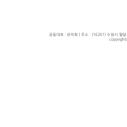
공동대표 : 유덕화 | 주소 : (16261) 수원시 팔달구 정
copyrigh