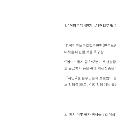
거리두기
단계
…
대면업무 필
1. “
4
전국민주노동조합총연맹
민주노
-
(
대책을 마련할 것을 촉구함
.
필수노동자 중
분기 우선접종
-“
1~2
고 유급휴가 등을 통해 백신접종을
지난
월 필수노동자 보호법이 
- “
4
스 감염증
코로나
감염 예방 물
(
19)
시 이후 귀가 택시는
인 이상
2. 18
3