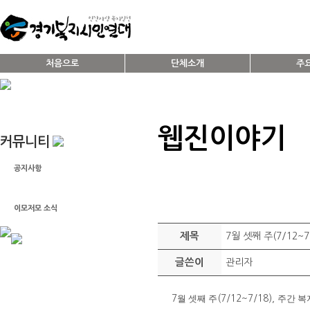
처음으로
단체소개
주
웹진이야기
커뮤니티
공지사항
웹진이야기
이모저모 소식
제목
7월 셋째 주(7/12~7/
글쓴이
관리자
월 셋째 주
주간 복
7
(7/12~7/18),