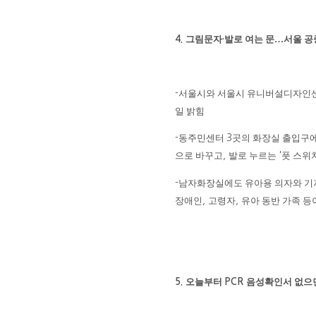
그림문자
발로 여는 문
…
서울 
4.
·
서울시와 서울시 유니버설디자인
-
일 밝힘
동주민센터
곳의 화장실 출입구에
-
3
으로 바꾸고
발로 누르는
풋 스위
,
'
남자화장실에도 유아용 의자와 기
-
장애인
고령자
유아 동반 가족 등
,
,
오늘부터
음성확인서 없으면
5.
PCR