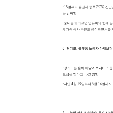
일부터 유전자 증폭
진단
-15
(PCR)
을 강화함
.
중대본에 따르면 영유아와 함께 온
-
계가족 등 내국인도 음성확인서를 
경기도
플랫폼 노동자 산재보험
6.
,
경기도는 올해 배달과 퀵서비스 등
-
모집을 한다고
일 밝힘
15
.
지난
월
일부터
월
일까지
-
4
19
5
14
그늘막 설치
탄력운영 등 임시선
7.
·