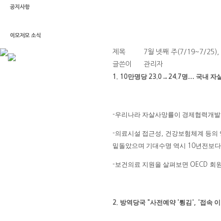
공지사항
웹진이야기
이모저모 소식
제목
7월 넷째 주(7/19~7/25),
글쓴이
관리자
만명당
→
명
…
국내 자
1. 10
23.0
24.7
우리나라 자살사망률이 경제협력개
-
의료시설 접근성
건강보험체계 등의
-
,
밑돌았으며 기대수명 역시
년전보
10
보건의료 지원을 살펴보면
회원
-
OECD
방역당국
사전예약
튕김
접속 
2.
"
'
', '