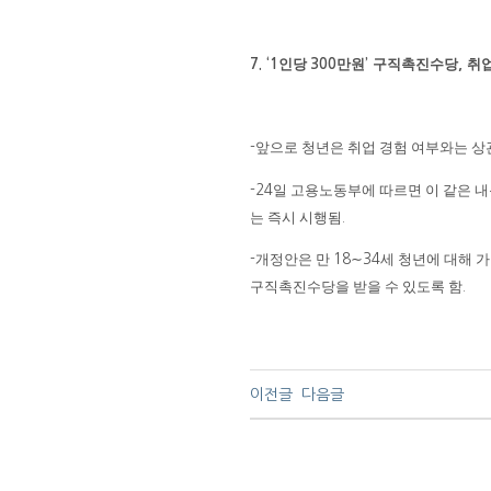
인당
만원
구직촉진수당
취
7. ‘1
300
’
,
앞으로 청년은 취업 경험 여부와는 
-
일 고용노동부에 따르면 이 같은 
-24
는 즉시 시행됨
.
개정안은 만
∼
세 청년에 대해 
-
18
34
구직촉진수당을 받을 수 있도록 함
.
이전글
다음글