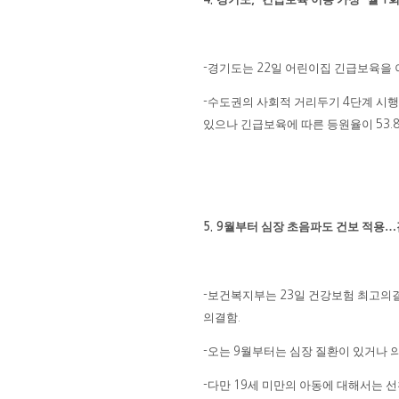
경기도는
일 어린이집 긴급보육을 
-
22
수도권의 사회적 거리두기
단계 시행
-
4
있으나 긴급보육에 따른 등원율이
53.
월부터 심장 초음파도 건보 적용
…
5. 9
보건복지부는
일 건강보험 최고의
-
23
의결함
.
오는
월부터는 심장 질환이 있거나 
-
9
다만
세 미만의 아동에 대해서는 선
-
19