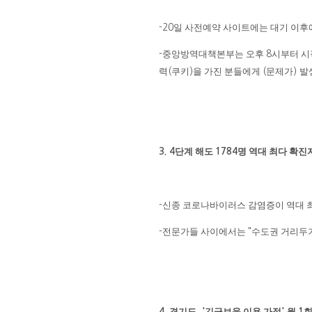
일 사전예약 사이트에는 대기 이후에
-20
중앙방역대책본부는 오후
시부터 시
-
8
력
쿠키
을 가진 분들에게
문제가
발
(
)
(
)
단계 해도
명 역대 최다 확진
3. 4
1784
신종 코로나바이러스 감염증이 역대 
-
전문가들 사이에서는
수도권 거리두
-
"
경기도
긴급보육 이용 가정
월
회
4.
, '
'
1